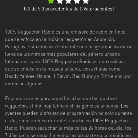
Caazapá
0.0
de 5.0 procedentes de
0
Valoración(es)
Canindeyú
100% Reggaeton Radio es una emisora de radio en línea
Central
que se enfoca en la música reggaetón en Asunción,
Paraguay. Esta emisora transmite una programación diaria
Concepción
llena de los ritmos más populares del género urbano
Cordillera
latinoamericano. 100% Reggaeton Radio es una emisora
que se enfoca en la música urbana, con artistas como
Guairá
Daddy Yankee, Ozuna, J Balvin, Bad Bunny y DJ Nelson, por
nombrar algunos.
Itapúa
Misiones
Esta emisora es para aquellos a los que les gusta el
reggaetón, el hip-hop latino y otros géneros urbanos. Los
Ñeembucú
oyentes pueden disfrutar de programación no solo durante
el día, sino también durante la noche en 100% Reggaeton
Presidente
Radio. Pueden escuchar la música las 24 horas del día, los
Hayes
7 días de la semana. La emisora comparte su contenido en