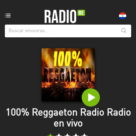
Emisoras
de
radio
de:
Todas
las
provincias
Alto
Paraná
Amambay
Asunción
100% Reggaeton Radio Radio
Boquerón
en vivo
Caaguazú