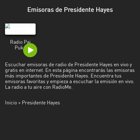
Caazapá
Emisoras de Presidente Hayes
Canindeyú
Central
Radio Pai
Concepción
Puku
Cordillera
Escuchar emisoras de radio de Presidente Hayes en vivo y
gratis en internet. En esta página encontrarás las emisoras
Guairá
más importantes de Presidente Hayes. Encuentra tus
emisoras favoritas y empieza a escuchar la emisión en vivo.
Itapúa
La radio a tu aire con RadioMe.
Misiones
Inicio
> Presidente Hayes
Ñeembucú
Presidente
Hayes