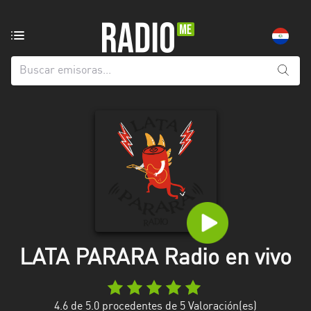
Emisoras
de
radio
de:
Todas
las
provincias
Alto
Paraná
Amambay
Asunción
LATA PARARA Radio en vivo
Boquerón
Caaguazú
4.6
de 5.0 procedentes de
5
Valoración(es)