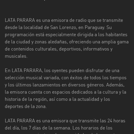
Caazapá
LATA PARARA es una emisora de radio que se transmite
Canindeyú
desde la localidad de San Lorenzo, en Paraguay. Su
Central
programación está especialmente dirigida a los habitantes
de la ciudad y zonas aledañas, ofreciendo una amplia gama
Concepción
de contenidos culturales, deportivos, informativos y
musicales.
Cordillera
Guairá
En LATA PARARA, los oyentes pueden disfrutar de una
selección musical variada, con éxitos de todos los tiempos
Itapúa
y los últimos lanzamientos en diversos géneros. Además,
la emisora cuenta con espacios dedicados a la cultura y la
Misiones
historia de la región, así como a la actualidad y los
deportes de la zona.
Ñeembucú
Presidente
LATA PARARA es una emisora que transmite las 24 horas
Hayes
del día, los 7 días de la semana. Los horarios de los